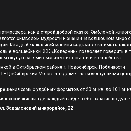
я атмосфера, как в старой доброй сказке. Эмблемой жилог
является символом мудрости и знаний. В волшебном мире о
ции. Каждый маленький маг или ведьма хотят иметь таког
лые волшебники. ЖК «Коперник» позволяет поверить в то
ем окунуться в мир магических опытов и волшебства.
нкой в Октябрьском районе г. Новосибирск. Поблизости
и ТРЦ «Сибирский Молл», что делает легкодоступными цент
.
ешения самых удобных форматов от 20 м. кв. до 101 м. к
мятежной жизни, где каждый найдёт себе занятие по душе.
ул. Закаменский микрорайон, 22