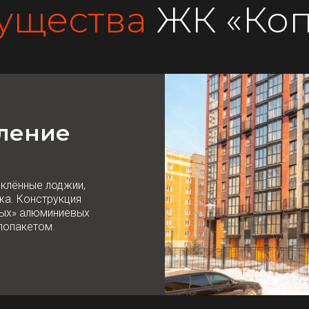
ущества
ЖК «Коп
ление
еклённые лоджии,
жа. Конструкция
ных» алюминиевых
лопакетом.