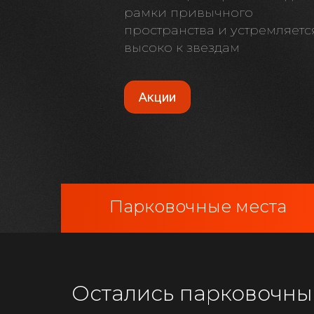
рамки привычного
пространства и устремляетс
высоко к звездам
Акции
Парковочные места
Остались парковочны