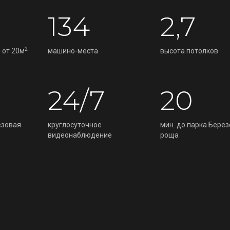
134
2,7
2
 от 20м
машино-места
высота потолков
24/7
20
езовая
круглосуточное
мин. до парка Бере
видеонаблюдение
роща