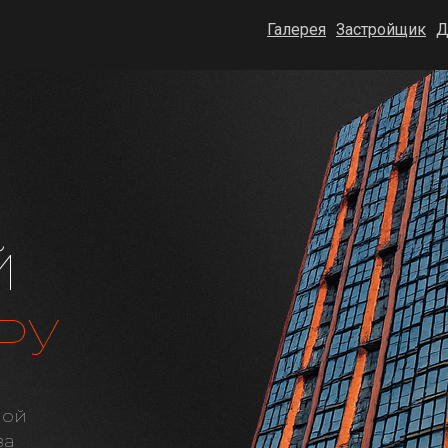
Галерея
Застройщик
Д
Й
РУ
лой
за