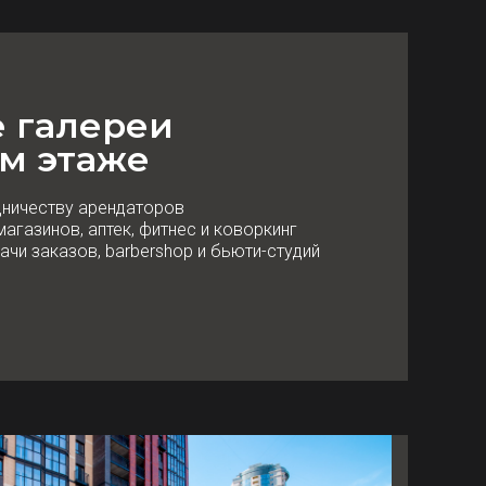
е галереи
м этаже
дничеству арендаторов
агазинов, аптек, фитнес и коворкинг
ачи заказов, barbershop и бьюти-студий