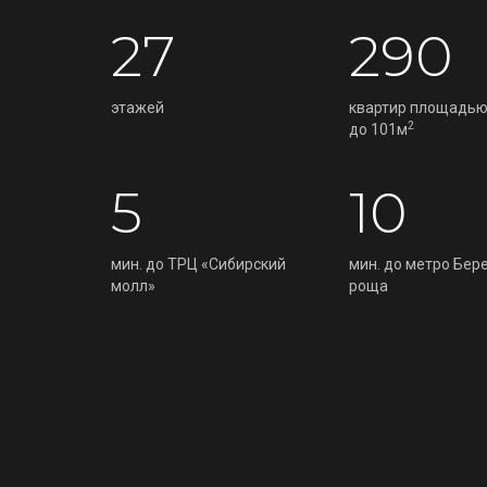
27
290
этажей
квартир площадью
2
до 101м
5
10
мин. до ТРЦ «Сибирский
мин. до метро Бер
молл»
роща