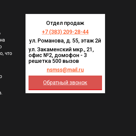
Отдел продаж
+7 (383) 209-28-44
о
на
ул. Романова, д. 55, этаж 2й
о
ул. Закаменский мкр., 21,
, что
офис №2, домофон - 3
решетка 500 вызов
nsmss@mail.ru
р
Обратный звонок
в.