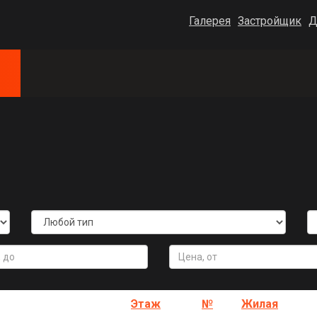
Галерея
Застройщик
Д
Статус
Этаж
№
Жилая